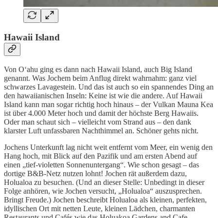
Hawaii Island
Von Oʻahu ging es dann nach Hawaii Island, auch Big Island
genannt. Was Jochem beim Anflug direkt wahrnahm: ganz viel
schwarzes Lavagestein. Und das ist auch so ein spannendes Ding an
den hawaiianischen Inseln: Keine ist wie die andere. Auf Hawaii
Island kann man sogar richtig hoch hinaus – der Vulkan Mauna Kea
ist über 4.000 Meter hoch und damit der höchste Berg Hawaiis.
Oder man schaut sich – vielleicht vom Strand aus – den dank
klarster Luft unfassbaren Nachthimmel an. Schöner gehts nicht.
Jochens Unterkunft lag nicht weit entfernt vom Meer, ein wenig den
Hang hoch, mit Blick auf den Pazifik und am ersten Abend auf
einen „tief-violetten Sonnenuntergang“. Wie schon gesagt – das
dortige B&B-Netz nutzen lohnt! Jochen rät außerdem dazu,
Holualoa zu besuchen. (Und an dieser Stelle: Unbedingt in dieser
Folge anhören, wie Jochen versucht, „Holualoa“ auszusprechen.
Bringt Freude.) Jochen beschreibt Holualoa als kleinen, perfekten,
idyllischen Ort mit netten Leute, kleinen Lädchen, charmanten
Restaurants und Cafés wie das Holuakoa Gardens and Cafe.