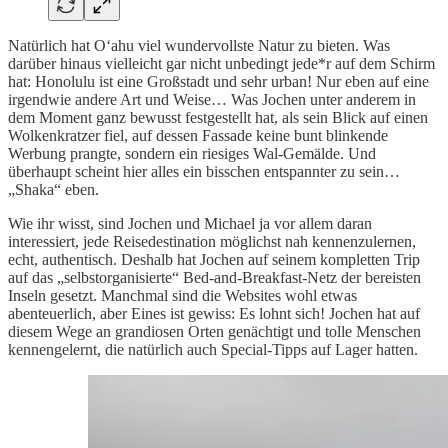
Natürlich hat Oʻahu viel wundervollste Natur zu bieten. Was
darüber hinaus vielleicht gar nicht unbedingt jede*r auf dem Schirm
hat: Honolulu ist eine Großstadt und sehr urban! Nur eben auf eine
irgendwie andere Art und Weise… Was Jochen unter anderem in
dem Moment ganz bewusst festgestellt hat, als sein Blick auf einen
Wolkenkratzer fiel, auf dessen Fassade keine bunt blinkende
Werbung prangte, sondern ein riesiges Wal-Gemälde. Und
überhaupt scheint hier alles ein bisschen entspannter zu sein…
„Shaka“ eben.
Wie ihr wisst, sind Jochen und Michael ja vor allem daran
interessiert, jede Reisedestination möglichst nah kennenzulernen,
echt, authentisch. Deshalb hat Jochen auf seinem kompletten Trip
auf das „selbstorganisierte“ Bed-and-Breakfast-Netz der bereisten
Inseln gesetzt. Manchmal sind die Websites wohl etwas
abenteuerlich, aber Eines ist gewiss: Es lohnt sich! Jochen hat auf
diesem Wege an grandiosen Orten genächtigt und tolle Menschen
kennengelernt, die natürlich auch Special-Tipps auf Lager hatten.