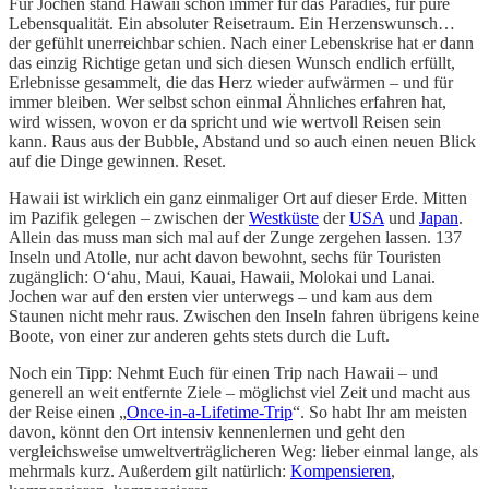
Für Jochen stand Hawaii schon immer für das Paradies, für pure
Lebensqualität. Ein absoluter Reisetraum. Ein Herzenswunsch…
der gefühlt unerreichbar schien. Nach einer Lebenskrise hat er dann
das einzig Richtige getan und sich diesen Wunsch endlich erfüllt,
Erlebnisse gesammelt, die das Herz wieder aufwärmen – und für
immer bleiben. Wer selbst schon einmal Ähnliches erfahren hat,
wird wissen, wovon er da spricht und wie wertvoll Reisen sein
kann. Raus aus der Bubble, Abstand und so auch einen neuen Blick
auf die Dinge gewinnen. Reset.
Hawaii ist wirklich ein ganz einmaliger Ort auf dieser Erde. Mitten
im Pazifik gelegen – zwischen der
Westküste
der
USA
und
Japan
.
Allein das muss man sich mal auf der Zunge zergehen lassen. 137
Inseln und Atolle, nur acht davon bewohnt, sechs für Touristen
zugänglich: Oʻahu, Maui, Kauai, Hawaii, Molokai und Lanai.
Jochen war auf den ersten vier unterwegs – und kam aus dem
Staunen nicht mehr raus. Zwischen den Inseln fahren übrigens keine
Boote, von einer zur anderen gehts stets durch die Luft.
Noch ein Tipp: Nehmt Euch für einen Trip nach Hawaii – und
generell an weit entfernte Ziele – möglichst viel Zeit und macht aus
der Reise einen „
Once-in-a-Lifetime-Trip
“. So habt Ihr am meisten
davon, könnt den Ort intensiv kennenlernen und geht den
vergleichsweise umweltverträglicheren Weg: lieber einmal lange, als
mehrmals kurz. Außerdem gilt natürlich:
Kompensieren
,