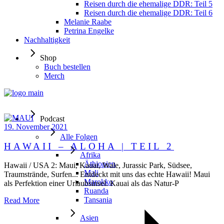
Reisen durch die ehemalige DDR: Teil 5
Reisen durch die ehemalige DDR: Teil 6
Melanie Raabe
Petrina Engelke
Nachhaltigkeit
Shop
Buch bestellen
Merch
Podcast
19. November 2021
Alle Folgen
HAWAII – ALOHA | TEIL 2
Afrika
Äthiopien
Hawaii / USA 2: Maui, Kauai, Wale, Jurassic Park, Südsee,
Mali
Traumstrände, Surfen... Entdeckt mit uns das echte Hawaii! Maui
Marokko
als Perfektion einer Urlaubsinsel. Kauai als das Natur-P
Ruanda
Tansania
Read More
Asien