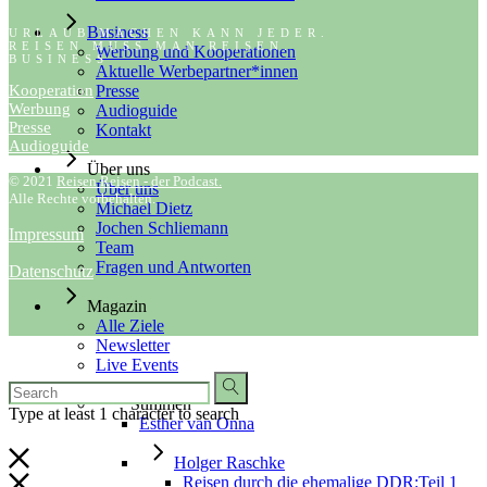
Business
URLAUB MACHEN KANN JEDER.
REISEN MUSS MAN REISEN.
Werbung und Kooperationen
BUSINESS
Aktuelle Werbepartner*innen
Kooperation
Presse
Werbung
Audioguide
Presse
Kontakt
Audioguide
Über uns
© 2021
Reisen Reisen - der Podcast.
Über uns
Alle Rechte vorbehalten.
Michael Dietz
Jochen Schliemann
Impressum
Team
Fragen und Antworten
Datenschutz
Magazin
Alle Ziele
Newsletter
Live Events
Stimmen
Type at least 1 character to search
Esther van Onna
Holger Raschke
Reisen durch die ehemalige DDR:Teil 1