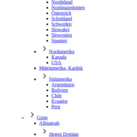
Nordirland
Nordmazedonien
Österreich
Schottland
Schweden
Slowakei
Slowenien
Spanien
Nordamerika
Kanada
USA
Mittelamerika, Karibik
Südamerika
Argentinien
Bolivien
Chile
Ecuador
Peru
Gäste
Alligatoah
Jürgen Domian