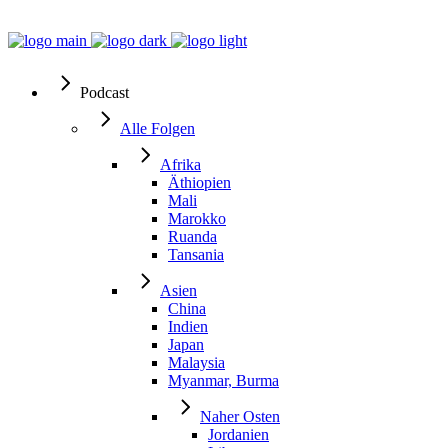
Podcast
Alle Folgen
Afrika
Äthiopien
Mali
Marokko
Ruanda
Tansania
Asien
China
Indien
Japan
Malaysia
Myanmar, Burma
Naher Osten
Jordanien