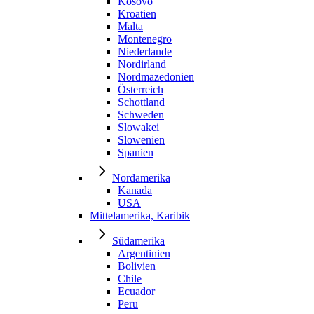
Kosovo
Kroatien
Malta
Montenegro
Niederlande
Nordirland
Nordmazedonien
Österreich
Schottland
Schweden
Slowakei
Slowenien
Spanien
Nordamerika
Kanada
USA
Mittelamerika, Karibik
Südamerika
Argentinien
Bolivien
Chile
Ecuador
Peru