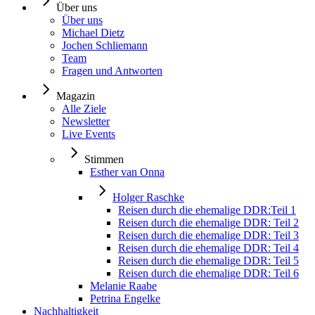
Über uns
Über uns
Michael Dietz
Jochen Schliemann
Team
Fragen und Antworten
Magazin
Alle Ziele
Newsletter
Live Events
Stimmen
Esther van Onna
Holger Raschke
Reisen durch die ehemalige DDR:Teil 1
Reisen durch die ehemalige DDR: Teil 2
Reisen durch die ehemalige DDR: Teil 3
Reisen durch die ehemalige DDR: Teil 4
Reisen durch die ehemalige DDR: Teil 5
Reisen durch die ehemalige DDR: Teil 6
Melanie Raabe
Petrina Engelke
Nachhaltigkeit