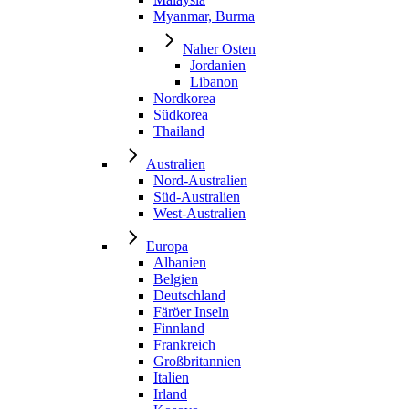
Myanmar, Burma
Naher Osten
Jordanien
Libanon
Nordkorea
Südkorea
Thailand
Australien
Nord-Australien
Süd-Australien
West-Australien
Europa
Albanien
Belgien
Deutschland
Färöer Inseln
Finnland
Frankreich
Großbritannien
Italien
Irland