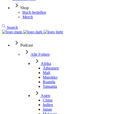
Shop
Buch bestellen
Merch
Search
Podcast
Alle Folgen
Afrika
Äthiopien
Mali
Marokko
Ruanda
Tansania
Asien
China
Indien
Japan
Malaysia