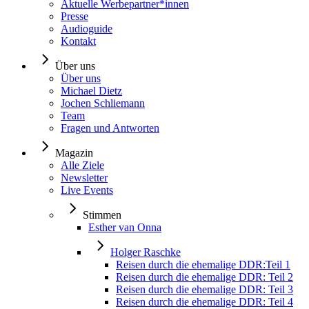
Aktuelle Werbepartner*innen
Presse
Audioguide
Kontakt
Über uns
Über uns
Michael Dietz
Jochen Schliemann
Team
Fragen und Antworten
Magazin
Alle Ziele
Newsletter
Live Events
Stimmen
Esther van Onna
Holger Raschke
Reisen durch die ehemalige DDR:Teil 1
Reisen durch die ehemalige DDR: Teil 2
Reisen durch die ehemalige DDR: Teil 3
Reisen durch die ehemalige DDR: Teil 4