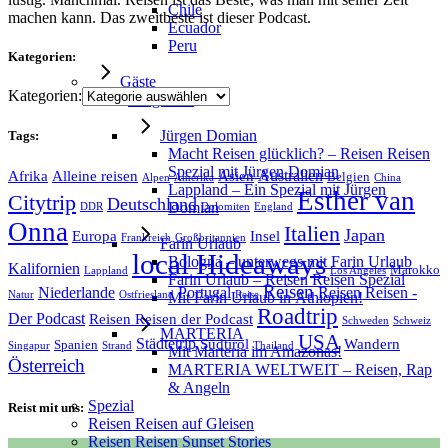
Chile
machen kann. Das zweitbeste ist dieser Podcast.
Ecuador
Peru
Kategorien:
Gäste
Kategorien:
Alligatoah
Jürgen Domian
Tags:
Macht Reisen glücklich? – Reisen Reisen
Spezial mit Jürgen Domian
Australien
Afrika
Alleine reisen
Asien
Belgien
Alpen
Amerika
China
Lappland – Ein Spezial mit Jürgen
Esther van
Citytrip
Deutschland
Domian
DDR
Dolomiten
England
Onna
Italien
Japan
Europa
Insel
Frankreich
Großbritannien
Farin Urlaub
local Hideaways
Bologna – unterwegs mit Farin Urlaub
Kalifornien
Marokko
Lappland
Los Angeles
Farin Urlaub – Reisen Reisen Spezial
Reisen
Niederlande
Portugal
Reisen Reisen -
Mit Farin Urlaub in Äthiopien!
Natur
Ostfriesland
Reise
Roadtrip
Der Podcast
Reisen Reisen der Podcast
Schweden
Schweiz
MARTERIA
USA
Städtetrip
Südtirol
Wandern
Spanien
Singapur
Strand
Thailand
Mit Marteria im Amazonas!
Österreich
MARTERIA WELTWEIT – Reisen, Rap
& Angeln
Spezial
Reist mit uns:
Reisen Reisen auf Gleisen
Reisen Reisen Sunset Stories