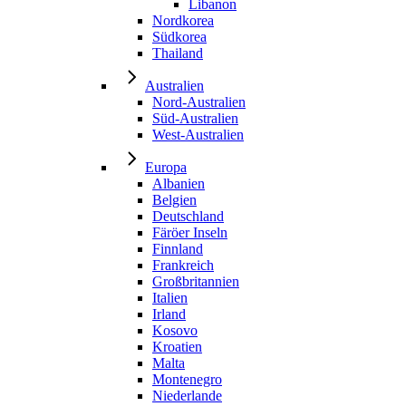
Libanon
Nordkorea
Südkorea
Thailand
Australien
Nord-Australien
Süd-Australien
West-Australien
Europa
Albanien
Belgien
Deutschland
Färöer Inseln
Finnland
Frankreich
Großbritannien
Italien
Irland
Kosovo
Kroatien
Malta
Montenegro
Niederlande