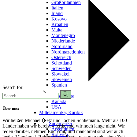
Großbritannien
Italien
Irland
Kosovo
Kroatien
Malta
Montenegro
Niederlande
Nordirland
Nordmazedonien
Österreich
Schottland
Schweden
Slowakei
Slowenien
Spanien
Search for:
Nordamerika
Kanada
USA
Über uns:
Mittelamerika, Karibik
Wir heißen Michael Dietz und Jochen Schliemann. Mehr als 100
Südamerika
Länder haben wir bereist – fertig sind wir noch lange nicht. Wir
Argentinien
reden darüber, nehmen Euch mit, und manchmal sind wir auch
Bolivien
lustig. Manchmal. Reisen ist das Beste, was man mit seiner Zeit