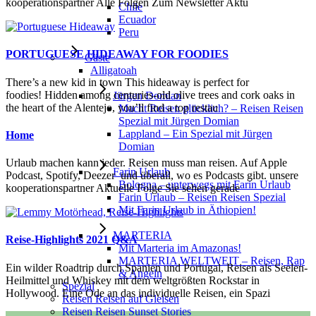
kooperationspartner Alle Folgen Zum Newsletter Aktu
Chile
Ecuador
Peru
PORTUGUESE HIDEAWAY FOR FOODIES
Gäste
Alligatoah
There’s a new kid in town This hideaway is perfect for
foodies! Hidden among centuries-old olive trees and cork oaks in
Jürgen Domian
the heart of the Alentejo, you’ll find a top restau
Macht Reisen glücklich? – Reisen Reisen
Spezial mit Jürgen Domian
Lappland – Ein Spezial mit Jürgen
Home
Domian
Urlaub machen kann jeder. Reisen muss man reisen. Auf Apple
Farin Urlaub
Podcast, Spotify, Deezer und überall, wo es Podcasts gibt. unsere
Bologna – unterwegs mit Farin Urlaub
kooperationspartner Aktuelle Folge Sie sehen gerade
Farin Urlaub – Reisen Reisen Spezial
Mit Farin Urlaub in Äthiopien!
MARTERIA
Reise-Highlights 2021 Q&A
Mit Marteria im Amazonas!
MARTERIA WELTWEIT – Reisen, Rap
Ein wilder Roadtrip durch Spanien und Portugal, Reisen als Seelen-
& Angeln
Heilmittel und Whiskey mit dem weltgrößten Rockstar in
Spezial
Hollywood. Eine Ode an das individuelle Reisen, ein Spazi
Reisen Reisen auf Gleisen
Reisen Reisen Sunset Stories