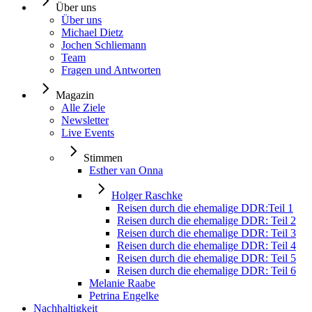
Über uns
Über uns
Michael Dietz
Jochen Schliemann
Team
Fragen und Antworten
Magazin
Alle Ziele
Newsletter
Live Events
Stimmen
Esther van Onna
Holger Raschke
Reisen durch die ehemalige DDR:Teil 1
Reisen durch die ehemalige DDR: Teil 2
Reisen durch die ehemalige DDR: Teil 3
Reisen durch die ehemalige DDR: Teil 4
Reisen durch die ehemalige DDR: Teil 5
Reisen durch die ehemalige DDR: Teil 6
Melanie Raabe
Petrina Engelke
Nachhaltigkeit