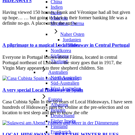
HIDEAWAYS
China
Indien
Having viewed 150 houses, Frank and Véronique had all but given
Japan
up hope… … but going to back to their former banking life was a
Malaysia
definite no-go. A place under the sun w
Myanmar, Burma
Naher Osten
Jordanien
Libanon
A pilgrimage to a magical Local Hideaway in Central Portugal
Nordkorea
Südkorea
Everyone in Portugal knows about Fátima, located in central
Thailand
Portugal northeast of Lisbon…. the story goes that in 1917, the
Virgin Mary appeared to three shepherd children. Sin
Australien
Nord-Australien
Süd-Australien
West-Australien
A very special Local Hideaway in Spain
Europa
Casa Cubista Spain In the 10 years of Local Hideaways, I have seen
Albanien
hundreds of Hideaways pass by. Online at the pre-selection and on
Belgien
location to test sleep and get to know the ofte
Deutschland
Färöer Inseln
Finnland
Frankreich
LOCAL HIDEAWAYS – BEAT THE WINTER BLUES