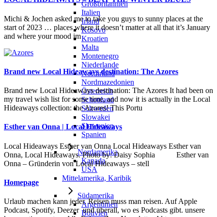
Großbritannien
Italien
Michi & Jochen asked me to take you guys to sunny places at the
Irland
start of 2023 … places where it doesn’t matter at all that it’s January
Kosovo
and where your mood im
Kroatien
Malta
Montenegro
Niederlande
Brand new Local Hideaways destination: The Azores
Nordirland
Nordmazedonien
Brand new Local Hideaways destination: The Azores It had been on
Österreich
my travel wish list for some time, and now it is actually in the Local
Schottland
Hideaways collection: the Azores! This Portu
Schweden
Slowakei
Slowenien
Esther van Onna | Local Hideaways
Spanien
Local Hideaways Esther van Onna Local Hideaways Esther van
Nordamerika
Onna, Local Hideaways. Photo by: Daisy Sophia Esther van
Kanada
Onna – Gründerin von Local Hideaways – stell
USA
Mittelamerika, Karibik
Homepage
Südamerika
Urlaub machen kann jeder. Reisen muss man reisen. Auf Apple
Argentinien
Podcast, Spotify, Deezer und überall, wo es Podcasts gibt. unsere
Bolivien