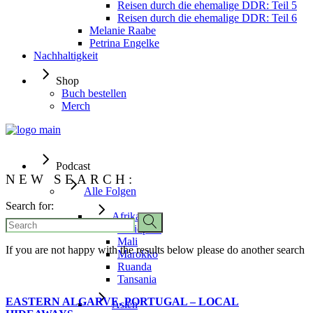
Reisen durch die ehemalige DDR: Teil 5
Reisen durch die ehemalige DDR: Teil 6
Melanie Raabe
Petrina Engelke
Nachhaltigkeit
Shop
Buch bestellen
Merch
Podcast
NEW SEARCH:
Alle Folgen
Search for:
Afrika
Äthiopien
Mali
If you are not happy with the results below please do another search
Marokko
Ruanda
Tansania
EASTERN ALGARVE, PORTUGAL – LOCAL
Asien