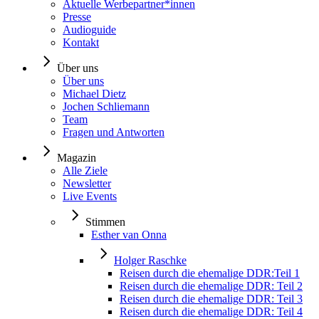
Aktuelle Werbepartner*innen
Presse
Audioguide
Kontakt
Über uns
Über uns
Michael Dietz
Jochen Schliemann
Team
Fragen und Antworten
Magazin
Alle Ziele
Newsletter
Live Events
Stimmen
Esther van Onna
Holger Raschke
Reisen durch die ehemalige DDR:Teil 1
Reisen durch die ehemalige DDR: Teil 2
Reisen durch die ehemalige DDR: Teil 3
Reisen durch die ehemalige DDR: Teil 4