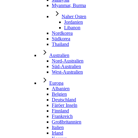
Myanmar, Burma
Naher Osten
Jordanien
Libanon
Nordkorea
Südkorea
Thailand
Australien
Nord-Australien
Süd-Australien
West-Australien
Europa
Albanien
Belgien
Deutschland
Färöer Inseln
Finnland
Frankreich
Großbritannien
Italien
Irland