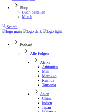
Shop
Buch bestellen
Merch
Search
Podcast
Alle Folgen
Afrika
Äthiopien
Mali
Marokko
Ruanda
Tansania
Asien
China
Indien
Japan
Malaysia