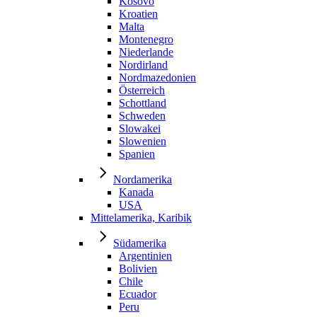
Kosovo
Kroatien
Malta
Montenegro
Niederlande
Nordirland
Nordmazedonien
Österreich
Schottland
Schweden
Slowakei
Slowenien
Spanien
Nordamerika
Kanada
USA
Mittelamerika, Karibik
Südamerika
Argentinien
Bolivien
Chile
Ecuador
Peru