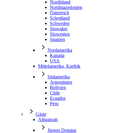
Nordirland
Nordmazedonien
Österreich
Schottland
Schweden
Slowakei
Slowenien
Spanien
Nordamerika
Kanada
USA
Mittelamerika, Karibik
Südamerika
Argentinien
Bolivien
Chile
Ecuador
Peru
Gäste
Alligatoah
Jürgen Domian