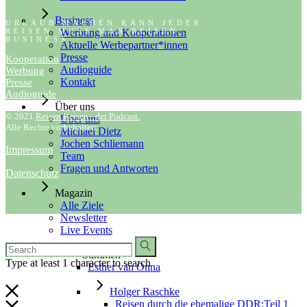
Business
URLAUB MACHEN KANN JEDER.
REISEN MUSS MAN REISEN.
Werbung und Kooperationen
BUSINESS
Aktuelle Werbepartner*innen
Presse
Kooperation
Audioguide
Werbung
Kontakt
Presse
Audioguide
Über uns
© 2021
Reisen Reisen - der Podcast.
Über uns
Alle Rechte vorbehalten.
Michael Dietz
Jochen Schliemann
Impressum
Team
Fragen und Antworten
Datenschutz
Magazin
Alle Ziele
Newsletter
Live Events
Stimmen
Type at least 1 character to search
Esther van Onna
Holger Raschke
Reisen durch die ehemalige DDR:Teil 1