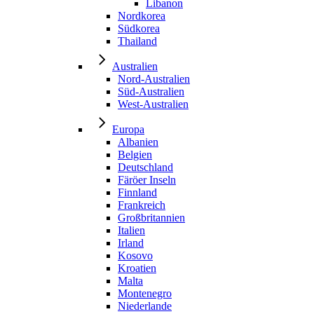
Libanon
Nordkorea
Südkorea
Thailand
Australien
Nord-Australien
Süd-Australien
West-Australien
Europa
Albanien
Belgien
Deutschland
Färöer Inseln
Finnland
Frankreich
Großbritannien
Italien
Irland
Kosovo
Kroatien
Malta
Montenegro
Niederlande