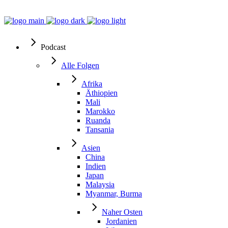
Podcast
Alle Folgen
Afrika
Äthiopien
Mali
Marokko
Ruanda
Tansania
Asien
China
Indien
Japan
Malaysia
Myanmar, Burma
Naher Osten
Jordanien