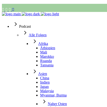
Podcast
Alle Folgen
Afrika
Äthiopien
Mali
Marokko
Ruanda
Tansania
Asien
China
Indien
Japan
Malaysia
Myanmar, Burma
Naher Osten