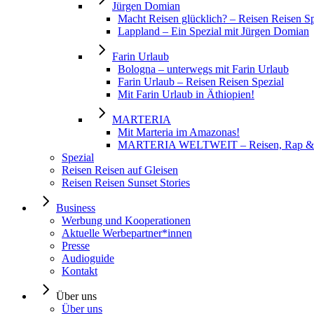
Jürgen Domian
Macht Reisen glücklich? – Reisen Reisen S
Lappland – Ein Spezial mit Jürgen Domian
Farin Urlaub
Bologna – unterwegs mit Farin Urlaub
Farin Urlaub – Reisen Reisen Spezial
Mit Farin Urlaub in Äthiopien!
MARTERIA
Mit Marteria im Amazonas!
MARTERIA WELTWEIT – Reisen, Rap &
Spezial
Reisen Reisen auf Gleisen
Reisen Reisen Sunset Stories
Business
Werbung und Kooperationen
Aktuelle Werbepartner*innen
Presse
Audioguide
Kontakt
Über uns
Über uns