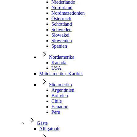
Niederlande
Nordirland
Nordmazedonien
Österreich
Schottland
Schweden
Slowakei
Slowenien
Spanien
Nordamerika
Kanada
USA
Mittelamerika, Karibik
Südamerika
Argentinien
Bolivien
Chile
Ecuador
Peru
Gäste
Alligatoah