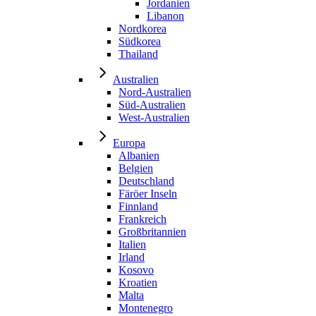
Jordanien
Libanon
Nordkorea
Südkorea
Thailand
Australien
Nord-Australien
Süd-Australien
West-Australien
Europa
Albanien
Belgien
Deutschland
Färöer Inseln
Finnland
Frankreich
Großbritannien
Italien
Irland
Kosovo
Kroatien
Malta
Montenegro