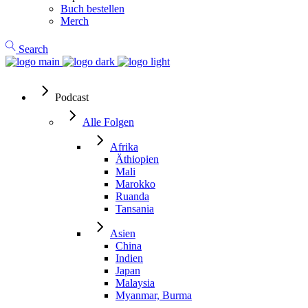
Buch bestellen
Merch
Search
Podcast
Alle Folgen
Afrika
Äthiopien
Mali
Marokko
Ruanda
Tansania
Asien
China
Indien
Japan
Malaysia
Myanmar, Burma