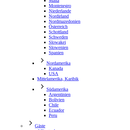
Malta
Montenegro
Niederlande
Nordirland
Nordmazedonien
Österreich
Schottland
Schweden
Slowakei
Slowenien
Spanien
Nordamerika
Kanada
USA
Mittelamerika, Karibik
Südamerika
Argentinien
Bolivien
Chile
Ecuador
Peru
Gäste