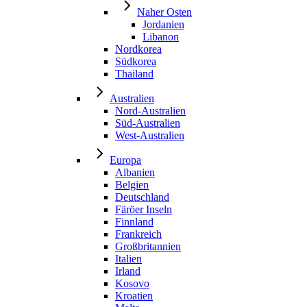
Naher Osten
Jordanien
Libanon
Nordkorea
Südkorea
Thailand
Australien
Nord-Australien
Süd-Australien
West-Australien
Europa
Albanien
Belgien
Deutschland
Färöer Inseln
Finnland
Frankreich
Großbritannien
Italien
Irland
Kosovo
Kroatien