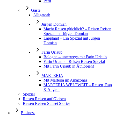
Peru
Gäste
Alligatoah
Jürgen Domian
Macht Reisen glücklich? – Reisen Reisen
Spezial mit Jürgen Domian
Lappland – Ein Spezial mit Jürgen
Domian
Farin Urlaub
Bologna – unterwegs mit Farin Urlaub
Farin Urlaub – Reisen Reisen Spezial
Mit Farin Urlaub in Äthiopien!
MARTERIA
Mit Marteria im Amazonas!
MARTERIA WELTWEIT – Reisen, Rap
& Angeln
Spezial
Reisen Reisen auf Gleisen
Reisen Reisen Sunset Stories
Business