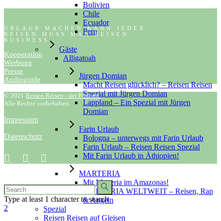
Bolivien
Chile
Ecuador
URLAUB MACHEN KANN JEDER.
Peru
REISEN MUSS MAN REISEN.
BUSINESS
Gäste
Kooperation
Alligatoah
Werbung
Presse
Jürgen Domian
Audioguide
Macht Reisen glücklich? – Reisen Reisen
Spezial mit Jürgen Domian
© 2021
Reisen Reisen - der Podcast.
Lappland – Ein Spezial mit Jürgen
Alle Rechte vorbehalten.
Domian
Impressum
Farin Urlaub
Datenschutz
Bologna – unterwegs mit Farin Urlaub
Farin Urlaub – Reisen Reisen Spezial
Mit Farin Urlaub in Äthiopien!
MARTERIA
Mit Marteria im Amazonas!
MARTERIA WELTWEIT – Reisen, Rap
Type at least 1 character to search
& Angeln
Spezial
Reisen Reisen auf Gleisen