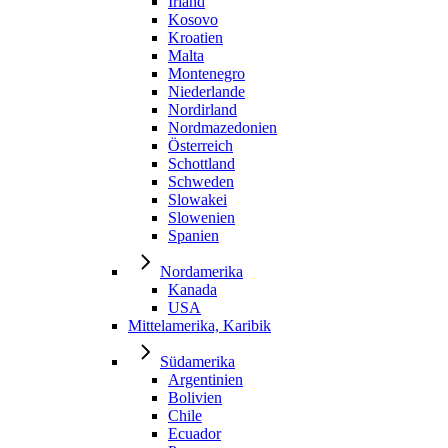
Irland
Kosovo
Kroatien
Malta
Montenegro
Niederlande
Nordirland
Nordmazedonien
Österreich
Schottland
Schweden
Slowakei
Slowenien
Spanien
Nordamerika
Kanada
USA
Mittelamerika, Karibik
Südamerika
Argentinien
Bolivien
Chile
Ecuador