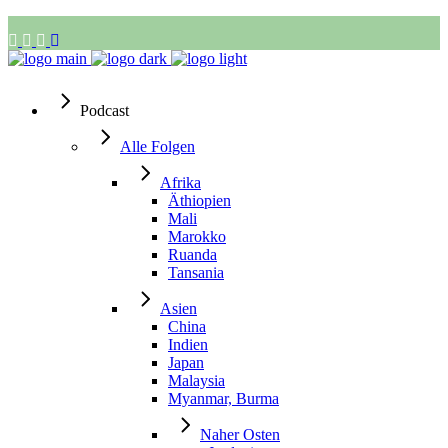
Podcast
Alle Folgen
Afrika
Äthiopien
Mali
Marokko
Ruanda
Tansania
Asien
China
Indien
Japan
Malaysia
Myanmar, Burma
Naher Osten