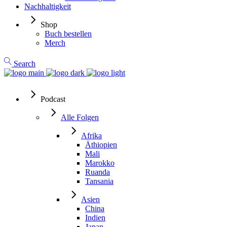
Nachhaltigkeit
Shop
Buch bestellen
Merch
Search
Podcast
Alle Folgen
Afrika
Äthiopien
Mali
Marokko
Ruanda
Tansania
Asien
China
Indien
Japan