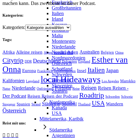
Frankreich
machen kann. Das zweitbeste ist dieser Podcast.
Großbritannien
Italien
Kategorien:
Irland
Kosovo
Kategorien:
Kroatien
Malta
Tags:
Montenegro
Niederlande
Australien
Nordirland
Afrika
Alleine reisen
Asien
Belgien
Alpen
Amerika
China
Nordmazedonien
Esther van
Citytrip
Deutschland
DDR
Dolomiten
England
Österreich
Onna
Italien
Schottland
Japan
Europa
Insel
Frankreich
Großbritannien
Schweden
local Hideaways
Slowakei
Kalifornien
Marokko
Lappland
Los Angeles
Slowenien
Reisen
Niederlande
Portugal
Reisen Reisen -
Natur
Ostfriesland
Reise
Spanien
Roadtrip
Der Podcast
Reisen Reisen der Podcast
Schweden
Schweiz
Nordamerika
USA
Städtetrip
Südtirol
Wandern
Spanien
Singapur
Strand
Thailand
Kanada
Österreich
USA
Mittelamerika, Karibik
Reist mit uns:
Südamerika
Argentinien