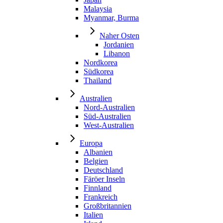
Malaysia
Myanmar, Burma
Naher Osten
Jordanien
Libanon
Nordkorea
Südkorea
Thailand
Australien
Nord-Australien
Süd-Australien
West-Australien
Europa
Albanien
Belgien
Deutschland
Färöer Inseln
Finnland
Frankreich
Großbritannien
Italien