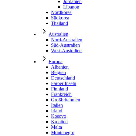
Jordanien
Libanon
Nordkorea
Südkorea
Thailand
Australien
Nord-Australien
Süd-Australien
West-Australien
Europa
Albanien
Belgien
Deutschland
Färöer Inseln
Finnland
Frankreich
Großbritannien
Italien
Irland
Kosovo
Kroatien
Malta
Montenegro