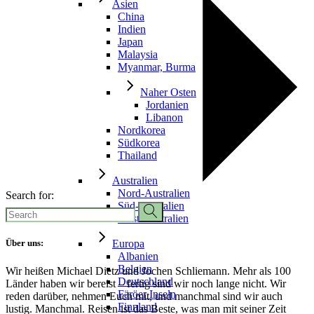
Asien
China
Indien
Japan
Malaysia
Myanmar, Burma
Naher Osten
Jordanien
Libanon
Nordkorea
Südkorea
Thailand
Australien
Nord-Australien
Search for:
Süd-Australien
West-Australien
Europa
Über uns:
Albanien
Belgien
Wir heißen Michael Dietz und Jochen Schliemann. Mehr als 100
Deutschland
Länder haben wir bereist – fertig sind wir noch lange nicht. Wir
Färöer Inseln
reden darüber, nehmen Euch mit, und manchmal sind wir auch
Finnland
lustig. Manchmal. Reisen ist das Beste, was man mit seiner Zeit