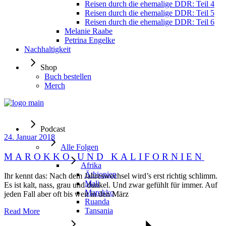
Reisen durch die ehemalige DDR: Teil 4
Reisen durch die ehemalige DDR: Teil 5
Reisen durch die ehemalige DDR: Teil 6
Melanie Raabe
Petrina Engelke
Nachhaltigkeit
Shop
Buch bestellen
Merch
Podcast
24. Januar 2018
Alle Folgen
MAROKKO UND KALIFORNIEN
Afrika
Äthiopien
Ihr kennt das: Nach dem Jahreswechsel wird’s erst richtig schlimm.
Mali
Es ist kalt, nass, grau und dunkel. Und zwar gefühlt für immer. Auf
Marokko
jeden Fall aber oft bis weit in den März
Ruanda
Tansania
Read More