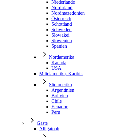
Niederlande
Nordirland
Nordmazedonien
Österreich
Schottland
Schweden
Slowakei
Slowenien
Spanien
Nordamerika
Kanada
USA
Mittelamerika, Karibik
Südamerika
Argentinien
Bolivien
Chile
Ecuador
Peru
Gäste
Alligatoah