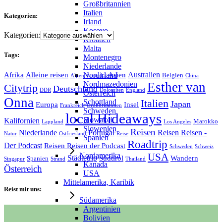
Großbritannien
Italien
Kategorien:
Irland
Kosovo
Kategorien:
Kroatien
Malta
Tags:
Montenegro
Niederlande
Australien
Nordirland
Afrika
Alleine reisen
Asien
Belgien
Alpen
Amerika
China
Nordmazedonien
Esther van
Citytrip
Deutschland
DDR
Dolomiten
England
Österreich
Onna
Italien
Schottland
Japan
Europa
Insel
Frankreich
Großbritannien
Schweden
local Hideaways
Slowakei
Kalifornien
Marokko
Lappland
Los Angeles
Slowenien
Reisen
Niederlande
Portugal
Reisen Reisen -
Natur
Ostfriesland
Reise
Spanien
Roadtrip
Der Podcast
Reisen Reisen der Podcast
Schweden
Schweiz
Nordamerika
USA
Städtetrip
Südtirol
Wandern
Spanien
Singapur
Strand
Thailand
Kanada
Österreich
USA
Mittelamerika, Karibik
Reist mit uns:
Südamerika
Argentinien
Bolivien