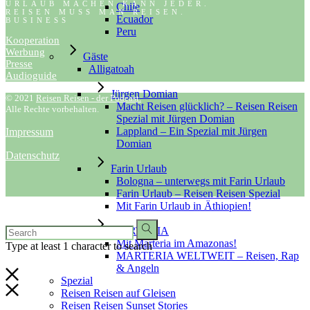
URLAUB MACHEN KANN JEDER.
Chile
REISEN MUSS MAN REISEN.
Ecuador
BUSINESS
Peru
Kooperation
Werbung
Gäste
Presse
Alligatoah
Audioguide
Jürgen Domian
© 2021
Reisen Reisen - der Podcast.
Macht Reisen glücklich? – Reisen Reisen
Alle Rechte vorbehalten.
Spezial mit Jürgen Domian
Lappland – Ein Spezial mit Jürgen
Impressum
Domian
Datenschutz
Farin Urlaub
Bologna – unterwegs mit Farin Urlaub
Farin Urlaub – Reisen Reisen Spezial
Mit Farin Urlaub in Äthiopien!
MARTERIA
Mit Marteria im Amazonas!
Type at least 1 character to search
MARTERIA WELTWEIT – Reisen, Rap
& Angeln
Spezial
Reisen Reisen auf Gleisen
Reisen Reisen Sunset Stories