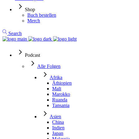
Shop
Buch bestellen
Merch
Search
Podcast
Alle Folgen
Afrika
Äthiopien
Mali
Marokko
Ruanda
Tansania
Asien
China
Indien
Japan
Malaysia