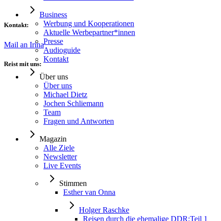
Business
Werbung und Kooperationen
Kontakt:
Aktuelle Werbepartner*innen
Presse
Mail an Irina
Audioguide
Kontakt
Reist mit uns:
Über uns
Über uns
Michael Dietz
Jochen Schliemann
Team
Fragen und Antworten
Magazin
Alle Ziele
Newsletter
Live Events
Stimmen
Esther van Onna
Holger Raschke
Reisen durch die ehemalige DDR:Teil 1