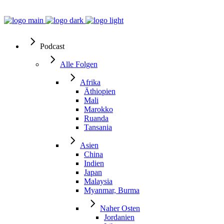
Podcast
Alle Folgen
Afrika
Äthiopien
Mali
Marokko
Ruanda
Tansania
Asien
China
Indien
Japan
Malaysia
Myanmar, Burma
Naher Osten
Jordanien