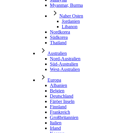
Myanmar, Burma
Naher Osten
Jordanien
Libanon
Nordkorea
Südkorea
Thailand
Australien
Nord-Australien
Süd-Australien
West-Australien
Europa
Albanien
Belgien
Deutschland
Färöer Inseln
Finnland
Frankreich
Großbritannien
Italien
Irland