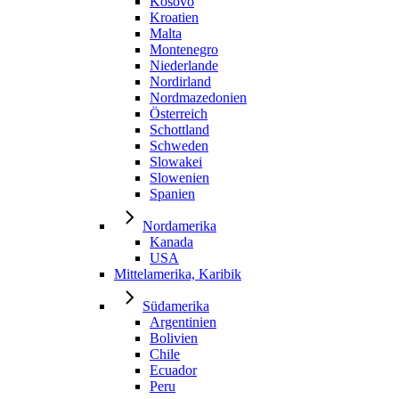
Kosovo
Kroatien
Malta
Montenegro
Niederlande
Nordirland
Nordmazedonien
Österreich
Schottland
Schweden
Slowakei
Slowenien
Spanien
Nordamerika
Kanada
USA
Mittelamerika, Karibik
Südamerika
Argentinien
Bolivien
Chile
Ecuador
Peru