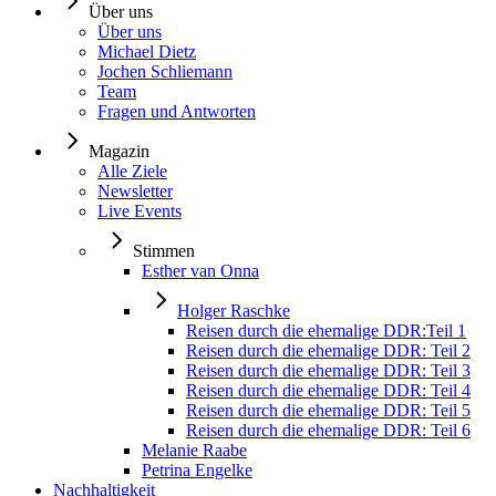
Über uns
Über uns
Michael Dietz
Jochen Schliemann
Team
Fragen und Antworten
Magazin
Alle Ziele
Newsletter
Live Events
Stimmen
Esther van Onna
Holger Raschke
Reisen durch die ehemalige DDR:Teil 1
Reisen durch die ehemalige DDR: Teil 2
Reisen durch die ehemalige DDR: Teil 3
Reisen durch die ehemalige DDR: Teil 4
Reisen durch die ehemalige DDR: Teil 5
Reisen durch die ehemalige DDR: Teil 6
Melanie Raabe
Petrina Engelke
Nachhaltigkeit