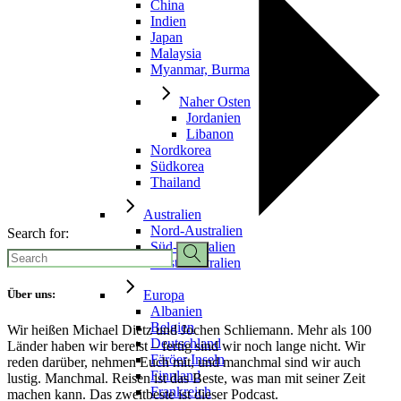
China
Indien
Japan
Malaysia
Myanmar, Burma
Naher Osten
Jordanien
Libanon
Nordkorea
Südkorea
Thailand
Australien
Nord-Australien
Search for:
Süd-Australien
West-Australien
Europa
Über uns:
Albanien
Belgien
Wir heißen Michael Dietz und Jochen Schliemann. Mehr als 100
Deutschland
Länder haben wir bereist – fertig sind wir noch lange nicht. Wir
Färöer Inseln
reden darüber, nehmen Euch mit, und manchmal sind wir auch
Finnland
lustig. Manchmal. Reisen ist das Beste, was man mit seiner Zeit
Frankreich
machen kann. Das zweitbeste ist dieser Podcast.