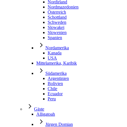
Nordirland
Nordmazedonien
Österreich
Schottland
Schweden
Slowakei
Slowenien
Spanien
Nordamerika
Kanada
USA
Mittelamerika, Karibik
Südamerika
Argentinien
Bolivien
Chile
Ecuador
Peru
Gäste
Alligatoah
Jürgen Domian