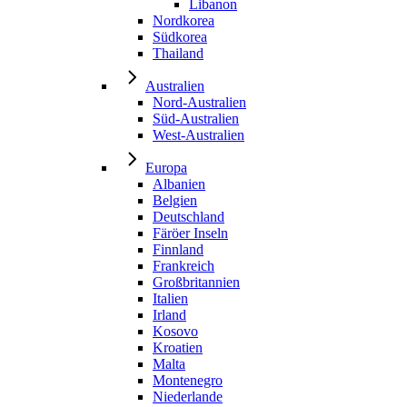
Libanon
Nordkorea
Südkorea
Thailand
Australien
Nord-Australien
Süd-Australien
West-Australien
Europa
Albanien
Belgien
Deutschland
Färöer Inseln
Finnland
Frankreich
Großbritannien
Italien
Irland
Kosovo
Kroatien
Malta
Montenegro
Niederlande