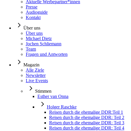
Aktuelle Werbepartner*innen
Presse
Audioguide
Kontakt
Über uns
Über uns
Michael Dietz
Jochen Schliemann
Team
Fragen und Antworten
Magazin
Alle Ziele
Newsletter
Live Events
Stimmen
Esther van Onna
Holger Raschke
Reisen durch die ehemalige DDR:Teil 1
Reisen durch die ehemalige DDR: Teil 2
Reisen durch die ehemalige DDR: Teil 3
Reisen durch die ehemalige DDR: Teil 4