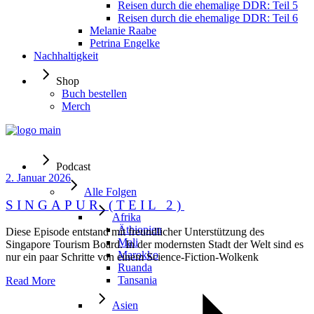
Reisen durch die ehemalige DDR: Teil 5
Reisen durch die ehemalige DDR: Teil 6
Melanie Raabe
Petrina Engelke
Nachhaltigkeit
Shop
Buch bestellen
Merch
Podcast
2. Januar 2026
Alle Folgen
SINGAPUR (TEIL 2)
Afrika
Äthiopien
Diese Episode entstand mit freundlicher Unterstützung des
Mali
Singapore Tourism Board. In der modernsten Stadt der Welt sind es
Marokko
nur ein paar Schritte von einem Science-Fiction-Wolkenk
Ruanda
Tansania
Read More
Asien