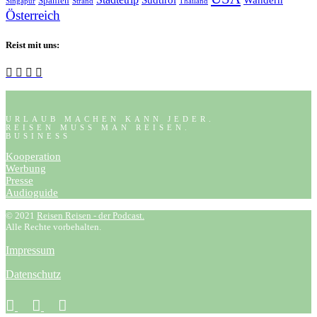
Südtirol
Wandern
Spanien
Singapur
Strand
Thailand
Österreich
Reist mit uns:
URLAUB MACHEN KANN JEDER.
REISEN MUSS MAN REISEN.
BUSINESS
Kooperation
Werbung
Presse
Audioguide
© 2021
Reisen Reisen - der Podcast.
Alle Rechte vorbehalten.
Impressum
Datenschutz