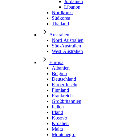
Jordanien
Libanon
Nordkorea
Südkorea
Thailand
Australien
Nord-Australien
Süd-Australien
West-Australien
Europa
Albanien
Belgien
Deutschland
Färöer Inseln
Finnland
Frankreich
Großbritannien
Italien
Irland
Kosovo
Kroatien
Malta
Montenegro