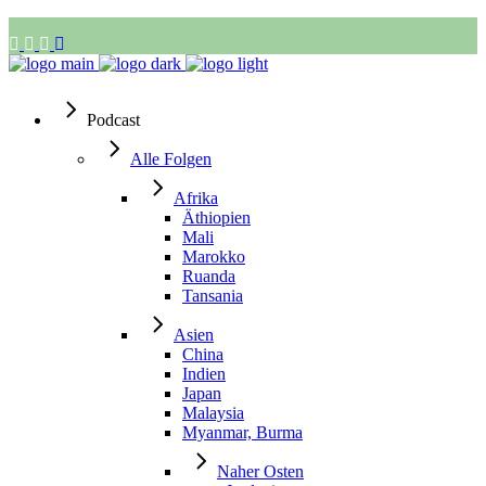
Podcast
Alle Folgen
Afrika
Äthiopien
Mali
Marokko
Ruanda
Tansania
Asien
China
Indien
Japan
Malaysia
Myanmar, Burma
Naher Osten