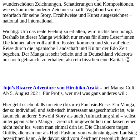
wunderschönen Zeichnungen, Schattierungen und Kompositionen,
wie es kaum ein anderer Zeichner schafft. Vagabond wurde
mehrfach für seine Story, Erzählweise und Kunst ausgezeichnet –
national und international.
Wichtig: Um das reale Feeling zu erhalten, wird nichts beschönigt.
Deshalb ist dieser Manga wirklich nur etwas für ältere Leser*innen.
Die können aber voll auf ihre Kosten kommen und sich auf eine
Reise durch die japanische Landschaft und Kultur der Edo Zeit
begeben. Der Manga ist sehr beliebt und in Deutschland vielerorts
nur noch gebraucht zu erhalten, also ein bisschen eine Rarität. 🙂
Jojo’s Bizarre Adventure von Hirohiko Araki
– bei Manga Cult
Ab 5. August 2021. Für Profis, wer mal was ganz anderes will:
Hier geht es ebenfalls um eine (bizarre) Fantasie-Reise. Ein Manga,
der so individuell und ästhetisch interessant ausgeschmückt ist, wie
kaum ein anderer. Sowohl Story als auch Aufmachung sind – selbst
unter japanischen Manga – ziemlich ungewöhnlich und lassen einen
nicht mehr los, wenn man einmal drin ist. Die Charaktere tragen
Outfits, die man nur als High Fashion vom wahnsinnigsten Laufsteg
bezeichnen kann. Alle davon sind vom Zeichner persönlich designt