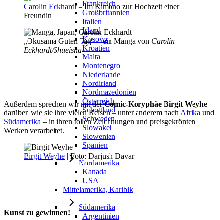
Frankreich
Carolin Eckhardt
– Im Kimono zur Hochzeit einer
Großbritannien
Freundin
Italien
Irland
Kosovo
„Okusama Guten Tag“ – ein Manga von
Carolin
Kroatien
Eckhardt/Shueisha
Malta
Montenegro
Niederlande
Nordirland
Nordmazedonien
Österreich
Außerdem sprechen wir mit der
Comic-Koryphäe Birgit Weyhe
Schottland
darüber, wie sie ihre vielen Reisen – unter anderem nach
Afrika
und
Schweden
Südamerika
– in ihren tollen Zeichnungen und preisgekrönten
Slowakei
Werken verarbeitet.
Slowenien
Spanien
Birgit Weyhe
| Foto: Darjush Davar
Nordamerika
Kanada
USA
Mittelamerika, Karibik
Südamerika
Kunst zu gewinnen!
Argentinien