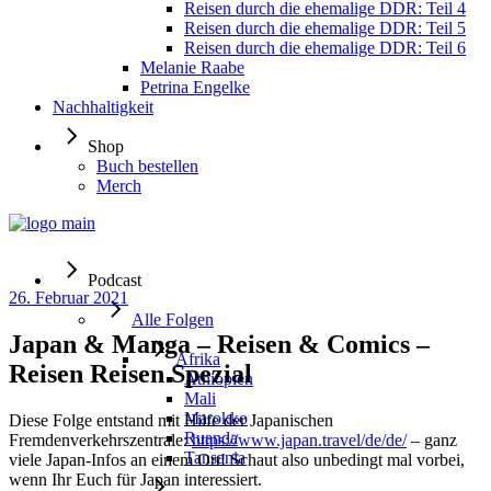
Reisen durch die ehemalige DDR: Teil 4
Reisen durch die ehemalige DDR: Teil 5
Reisen durch die ehemalige DDR: Teil 6
Melanie Raabe
Petrina Engelke
Nachhaltigkeit
Shop
Buch bestellen
Merch
Podcast
26. Februar 2021
Alle Folgen
Japan & Manga – Reisen & Comics –
Afrika
Reisen Reisen Spezial
Äthiopien
Mali
Marokko
Diese Folge entstand mit Hilfe der Japanischen
Ruanda
Fremdenverkehrszentrale:
https://www.japan.travel/de/de/
– ganz
Tansania
viele Japan-Infos an einem Ort! Schaut also unbedingt mal vorbei,
wenn Ihr Euch für Japan interessiert.