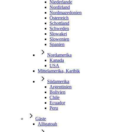
Niederlande
Nordirland
Nordmazedonien
Österreich
Schottland
Schweden
Slowakei
Slowenien
Spanien
Nordamerika
Kanada
USA
Mittelamerika, Karibik
Südamerika
Argentinien
Bolivien
Chile
Ecuador
Peru
Gäste
Alligatoah