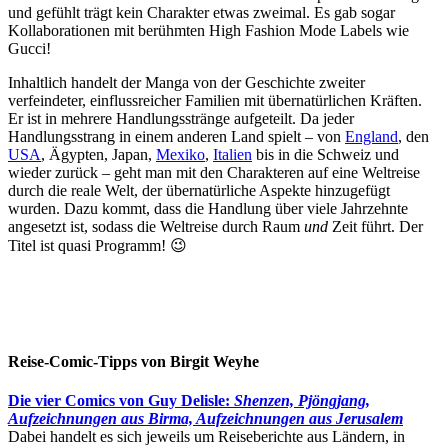
und gefühlt trägt kein Charakter etwas zweimal. Es gab sogar
Kollaborationen mit berühmten High Fashion Mode Labels wie
Gucci!
Inhaltlich handelt der Manga von der Geschichte zweiter
verfeindeter, einflussreicher Familien mit übernatürlichen Kräften.
Er ist in mehrere Handlungsstränge aufgeteilt. Da jeder
Handlungsstrang in einem anderen Land spielt – von
England
, den
USA
, Ägypten, Japan,
Mexiko
,
Italien
bis in die Schweiz und
wieder zurück – geht man mit den Charakteren auf eine Weltreise
durch die reale Welt, der übernatürliche Aspekte hinzugefügt
wurden. Dazu kommt, dass die Handlung über viele Jahrzehnte
angesetzt ist, sodass die Weltreise durch Raum
und
Zeit führt. Der
Titel ist quasi Programm! 😉
Reise-Comic-Tipps von Birgit Weyhe
Die vier Comics von Guy Delisle:
Shenzen, Pjöngjang,
Aufzeichnungen aus Birma, Aufzeichnungen aus Jerusalem
Dabei handelt es sich jeweils um Reiseberichte aus Ländern, in