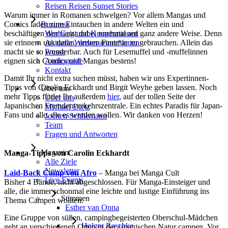
Reisen Reisen Sunset Stories
Warum immer in Romanen schwelgen? Vor allem Mangas und
Comics laden zum Eintauchen in andere Welten ein und
Business
beschäftigen den Geist dabei nochmal auf ganz andere Weise. Denn
Werbung und Kooperationen
sie erinnern uns daran, unsere Fantasie zu gebrauchen. Allein das
Aktuelle Werbepartner*innen
macht sie so wunderbar. Auch für Lesemuffel und -muffelinnen
Presse
eignen sich Comics und Mangas bestens!
Audioguide
Kontakt
Damit Ihr nicht extra suchen müsst, haben wir uns Expertinnen-
Tipps von Carolin Eckhardt und Birgit Weyhe geben lassen. Noch
Über uns
mehr Tipps findet Ihr außerdem
hier
, auf der tollen Seite der
Über uns
Japanischen Fremdenverkehrszentrale. Ein echtes Paradis für Japan-
Michael Dietz
Fans und alle, die es werden wollen. Wir danken von Herzen!
Jochen Schliemann
Team
Fragen und Antworten
Magazin
Manga-Tipps von Carolin Eckhardt
Alle Ziele
Newsletter
Laid-Back Camp von Afro
– Manga bei Manga Cult
Live Events
Bisher 4 Bände, nicht abgeschlossen. Für Manga-Einsteiger und
alle, die immer schonmal eine leichte und lustige Einführung ins
Stimmen
Thema Campen wollten.
Esther van Onna
Eine Gruppe von süßen, campingbegeisterten Oberschul-Mädchen
Holger Raschke
geht an verschiedenen Orten in der japanischen Natur campen. Vor