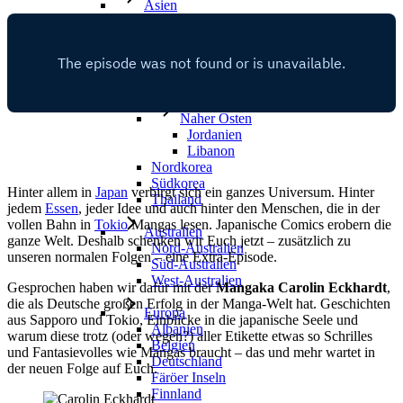
Asien
China
Indien
Japan
Malaysia
Myanmar, Burma
Naher Osten
Jordanien
Libanon
Nordkorea
Südkorea
Hinter allem in
Japan
verbirgt sich ein ganzes Universum. Hinter
Thailand
jedem
Essen
, jeder Idee und auch hinter den Menschen, die in der
vollen Bahn in
Tokio
Mangas lesen. Japanische Comics erobern die
Australien
ganze Welt. Deshalb schenken wir Euch jetzt – zusätzlich zu
Nord-Australien
unseren normalen Folgen – eine Extra-Episode.
Süd-Australien
West-Australien
Gesprochen haben wir dafür mit der
Mangaka Carolin Eckhardt
,
die als Deutsche großen Erfolg in der Manga-Welt hat. Geschichten
Europa
aus Sapporo und Tokio, Einblicke in die japanische Seele und
Albanien
warum diese trotz (oder wegen?) aller Etikette etwas so Schrilles
Belgien
und Fantasievolles wie Mangas braucht – das und mehr wartet in
Deutschland
der neuen Folge auf Euch.
Färöer Inseln
Finnland