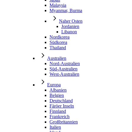
Malaysia
Myanmar, Burma
Naher Osten
Jordanien
Libanon
Nordkorea
Südkorea
Thailand
Australien
Nord-Australien
Süd-Australien
West-Australien
Europa
Albanien
Belgien
Deutschland
Färöer Inseln
Finnland
Frankreich
Großbritannien
Italien