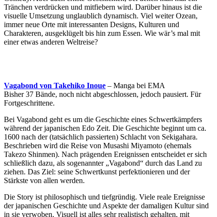
Tränchen verdrücken und mitfiebern wird. Darüber hinaus ist die
visuelle Umsetzung unglaublich dynamisch. Viel weiter Ozean,
immer neue Orte mit interessanten Designs, Kulturen und
Charakteren, ausgeklügelt bis hin zum Essen. Wie wär’s mal mit
einer etwas anderen Weltreise?
Vagabond von Takehiko Inoue
– Manga bei EMA
Bisher 37 Bände, noch nicht abgeschlossen, jedoch pausiert. Für
Fortgeschrittene.
Bei Vagabond geht es um die Geschichte eines Schwertkämpfers
während der japanischen Edo Zeit. Die Geschichte beginnt um ca.
1600 nach der (tatsächlich passierten) Schlacht von Sekigahara.
Beschrieben wird die Reise von Musashi Miyamoto (ehemals
Takezo Shinmen). Nach prägenden Ereignissen entscheidet er sich
schließlich dazu, als sogenannter „Vagabond“ durch das Land zu
ziehen. Das Ziel: seine Schwertkunst perfektionieren und der
Stärkste von allen werden.
Die Story ist philosophisch und tiefgründig. Viele reale Ereignisse
der japanischen Geschichte und Aspekte der damaligen Kultur sind
in sie verwoben. Visuell ist alles sehr realistisch gehalten, mit