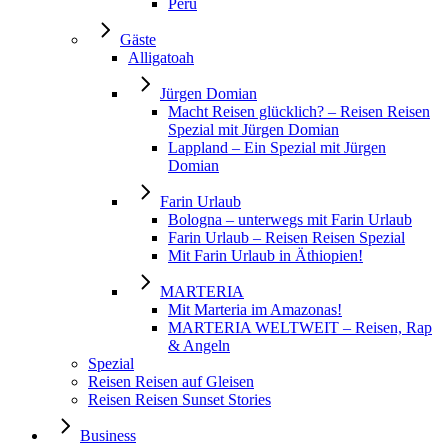
Peru
Gäste
Alligatoah
Jürgen Domian
Macht Reisen glücklich? – Reisen Reisen
Spezial mit Jürgen Domian
Lappland – Ein Spezial mit Jürgen
Domian
Farin Urlaub
Bologna – unterwegs mit Farin Urlaub
Farin Urlaub – Reisen Reisen Spezial
Mit Farin Urlaub in Äthiopien!
MARTERIA
Mit Marteria im Amazonas!
MARTERIA WELTWEIT – Reisen, Rap
& Angeln
Spezial
Reisen Reisen auf Gleisen
Reisen Reisen Sunset Stories
Business