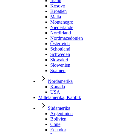
Irland
Kosovo
Kroatien
Malta
Montenegro
Niederlande
Nordirland
Nordmazedonien
Österreich
Schottland
Schweden
Slowakei
Slowenien
Spanien
Nordamerika
Kanada
USA
Mittelamerika, Karibik
Südamerika
Argentinien
Bolivien
Chile
Ecuador