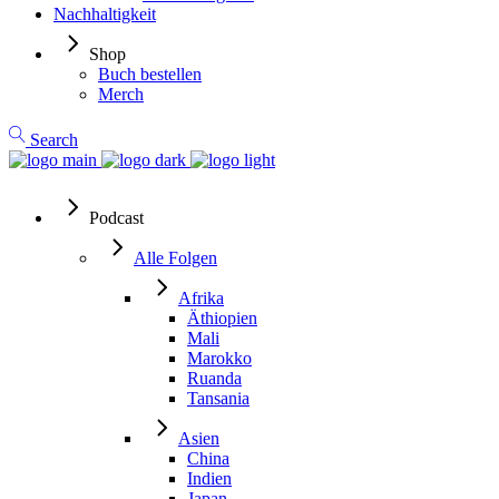
Nachhaltigkeit
Shop
Buch bestellen
Merch
Search
Podcast
Alle Folgen
Afrika
Äthiopien
Mali
Marokko
Ruanda
Tansania
Asien
China
Indien
Japan