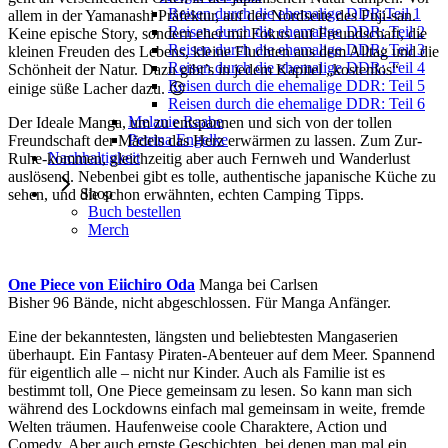
Reisen durch die ehemalige DDR:Teil 1
allem in der Yamanashi Präfektur, auf der Nordseite des Fuji-san.
Reisen durch die ehemalige DDR: Teil 2
Keine epische Story, sondern eher mit Fokus auf Freundschaft, die
Reisen durch die ehemalige DDR: Teil 3
kleinen Freuden des Lebens, kleine Fluchten aus dem Alltag und die
Reisen durch die ehemalige DDR: Teil 4
Schönheit der Natur. Dazu gibt’s in jedem Kapitel „kostenlos“
Reisen durch die ehemalige DDR: Teil 5
einige süße Lacher dazu. 😉
Reisen durch die ehemalige DDR: Teil 6
Melanie Raabe
Der Ideale Manga, um zu entspannen und sich von der tollen
Petrina Engelke
Freundschaft der Mädels das Herz erwärmen zu lassen. Zum Zur-
Nachhaltigkeit
Ruhe-kommen, gleichzeitig aber auch Fernweh und Wanderlust
auslösend. Nebenbei gibt es tolle, authentische japanische Küche zu
Shop
sehen, und die schon erwähnten, echten Camping Tipps.
Buch bestellen
Merch
One Piece von Eiichiro Oda
Manga bei Carlsen
Bisher 96 Bände, nicht abgeschlossen. Für Manga Anfänger.
Eine der bekanntesten, längsten und beliebtesten Mangaserien
überhaupt. Ein Fantasy Piraten-Abenteuer auf dem Meer. Spannend
für eigentlich alle – nicht nur Kinder. Auch als Familie ist es
bestimmt toll, One Piece gemeinsam zu lesen. So kann man sich
während des Lockdowns einfach mal gemeinsam in weite, fremde
Welten träumen. Haufenweise coole Charaktere, Action und
Comedy. Aber auch ernste Geschichten, bei denen man mal ein