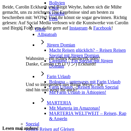
Bolivien
Beide, Carolin Eckhardt und Birgit Weyhe, haben sich die Mühe
Chile
gemacht, uns zu zeichnen. Die Ergebnisse sind am besten zu
Ecuador
beschreiben mit: WOW! Und ihr könnt sie sogar gewinnen. Richtig
Peru
gelesen: Auf Social Media verlosen wir die Kunstwerke von Carolin
und Birgit! Folgt uns dafür gern auf
Instagram
&
Facebook
!
Gäste
Alligatoah
Jürgen Domian
Macht Reisen glücklich? – Reisen Reisen
Spezial mit Jürgen Domian
Wahnsinn – ein echtes Kunstwerk oder?
Lappland – Ein Spezial mit Jürgen
Danke, Carolin (カロリン) Eckhardt!
Domian
Farin Urlaub
Bologna – unterwegs mit Farin Urlaub
Und so interpretiert uns Birgit Weye – wir
Farin Urlaub – Reisen Reisen Spezial
sind hin und weg! Ihr auch?
Mit Farin Urlaub in Äthiopien!
MARTERIA
Mit Marteria im Amazonas!
MARTERIA WELTWEIT – Reisen, Rap
& Angeln
Spezial
Lesen mal anders!
Reisen Reisen auf Gleisen