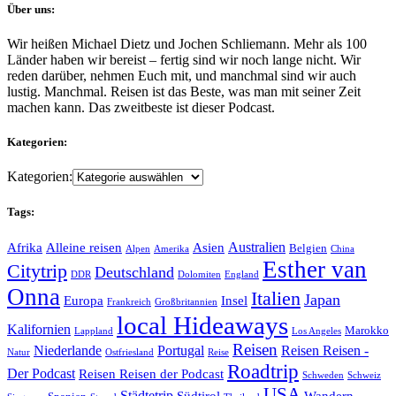
Über uns:
Wir heißen Michael Dietz und Jochen Schliemann. Mehr als 100
Länder haben wir bereist – fertig sind wir noch lange nicht. Wir
reden darüber, nehmen Euch mit, und manchmal sind wir auch
lustig. Manchmal. Reisen ist das Beste, was man mit seiner Zeit
machen kann. Das zweitbeste ist dieser Podcast.
Kategorien:
Kategorien:
Tags:
Australien
Afrika
Alleine reisen
Asien
Belgien
Alpen
Amerika
China
Esther van
Citytrip
Deutschland
DDR
Dolomiten
England
Onna
Italien
Japan
Europa
Insel
Frankreich
Großbritannien
local Hideaways
Kalifornien
Marokko
Lappland
Los Angeles
Reisen
Niederlande
Portugal
Reisen Reisen -
Natur
Ostfriesland
Reise
Roadtrip
Der Podcast
Reisen Reisen der Podcast
Schweden
Schweiz
USA
Städtetrip